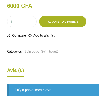
6000
CFA
quantité
AJOUTER AU PANIER
de
Savon
Compare
Add to wishlist
Parley
goldie
nourrit
Catégories :
Soin corps
,
Soin, beauté
et
protège
des
Avis (0)
rayons
du
soleil
Il n’y a pas encore d’avis.