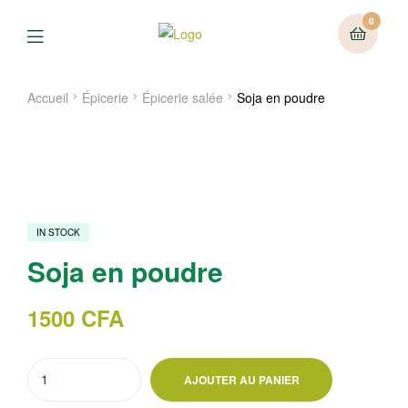
0
Menu
Accueil
Épicerie
Épicerie salée
Soja en poudre
IN STOCK
Soja en poudre
1500
CFA
quantité
AJOUTER AU PANIER
de