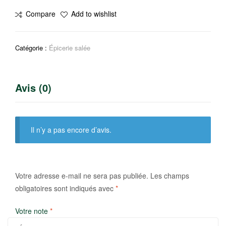
Soja
Compare
Add to wishlist
en
poudre
Catégorie :
Épicerie salée
Avis (0)
Il n’y a pas encore d’avis.
Votre adresse e-mail ne sera pas publiée.
Les champs
obligatoires sont indiqués avec
*
Votre note
*