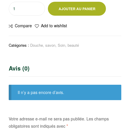
quantité
AJOUTER AU PANIER
de
Superclair
Compare
Add to wishlist
SAVON
DE
MARSEILLE
Catégories :
Douche, savon
,
Soin, beauté
800g
Avis (0)
Il n’y a pas encore d’avis.
Votre adresse e-mail ne sera pas publiée.
Les champs
obligatoires sont indiqués avec
*