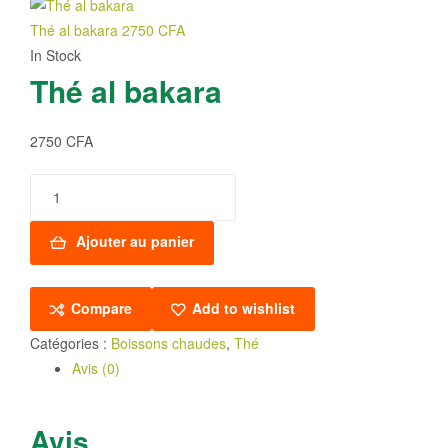
Thé al bakara
2750
CFA
In Stock
Thé al bakara
2750
CFA
quantité
de
Thé
Ajouter au panier
al
bakara
Compare
Add to wishlist
Catégories :
Boissons chaudes
,
Thé
Avis (0)
Avis