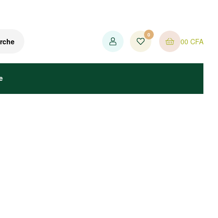
0
0
0
CFA
rche
e