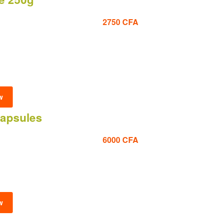
2750
CFA
w
capsules
6000
CFA
w