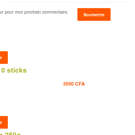
eur pour mon prochain commentaire.
w
0 sticks
3500
CFA
w
e 250g