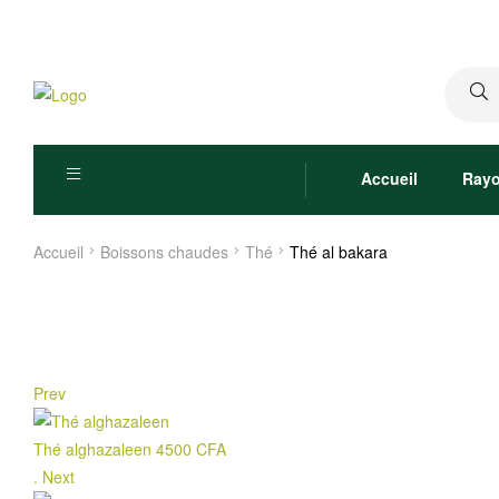
Recher
pour :
Accueil
Ray
Accueil
Boissons chaudes
Thé
Thé al bakara
Prev
Thé alghazaleen
4500
CFA
.
Next