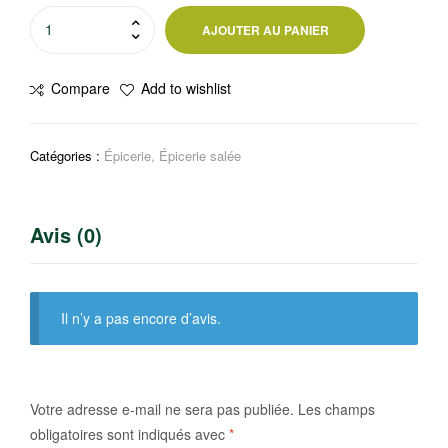
quantité
AJOUTER AU PANIER
de
Quinoa
Compare
Add to wishlist
D’anjou
400g
Vivien
Catégories :
Épicerie
,
Épicerie salée
Paille
Avis (0)
Il n’y a pas encore d’avis.
Votre adresse e-mail ne sera pas publiée.
Les champs
obligatoires sont indiqués avec
*