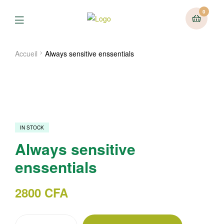
0
Menu
Accueil
Always sensitive enssentials
IN STOCK
Always sensitive
enssentials
2800
CFA
quantité