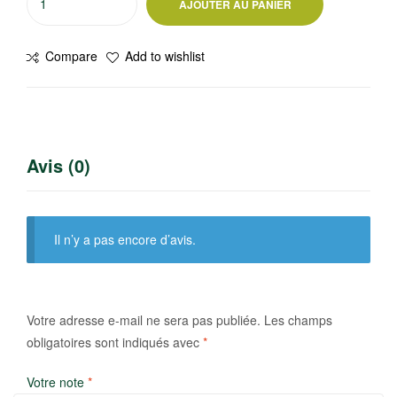
AJOUTER AU PANIER
de
Always
Compare
Add to wishlist
sensitive
enssentials
Avis (0)
Il n’y a pas encore d’avis.
Votre adresse e-mail ne sera pas publiée.
Les champs
obligatoires sont indiqués avec
*
Votre note
*