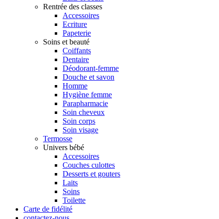
Rentrée des classes
Accessoires
Ecriture
Papeterie
Soins et beauté
Coiffants
Dentaire
Déodorant-femme
Douche et savon
Homme
Hygiène femme
Parapharmacie
Soin cheveux
Soin corps
Soin visage
Termosse
Univers bébé
Accessoires
Couches culottes
Desserts et gouters
Laits
Soins
Toilette
Carte de fidélité
contactez-nous