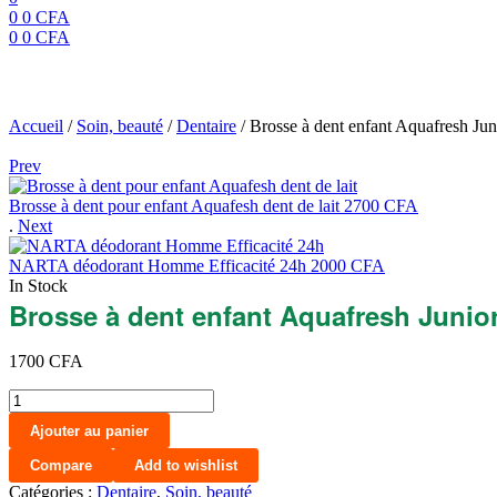
0
0
CFA
0
0
CFA
Menu
Brosse à dent enfant A
Accueil
/
Soin, beauté
/
Dentaire
/
Brosse à dent enfant Aquafresh Jun
Prev
Brosse à dent pour enfant Aquafesh dent de lait
2700
CFA
.
Next
NARTA déodorant Homme Efficacité 24h
2000
CFA
In Stock
Brosse à dent enfant Aquafresh Junio
1700
CFA
quantité
de
Ajouter au panier
Brosse
à
Compare
Add to wishlist
dent
Catégories :
Dentaire
,
Soin, beauté