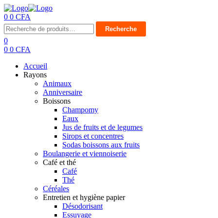
0
0
CFA
Menu
Recherche
Recherche
pour :
0
0
0
CFA
Accueil
Rayons
Animaux
Anniversaire
Boissons
Champomy
Eaux
Jus de fruits et de legumes
Sirops et concentres
Sodas boissons aux fruits
Boulangerie et viennoiserie
Café et thé
Café
Thé
Céréales
Entretien et hygiène papier
Désodorisant
Essuyage