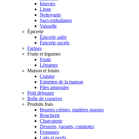
Insectes
Linge
Nettoyants
Sacs-emballages
Vaisselle
Épicerie
Épicerie salée
Épicerie sucrée
Farines
Fruits et legumes
Fruits
Légumes
Maison et loisirs
Cuisine
Entretien de la maison
Piles ampoules
Petit déjeuner
Boîte de conserve
Produits frais
Beurres crèmes, matières grasses
Boucherie
Charcuterie
Desserts, yaourts, compotes
Fromages
Laits et oeufs