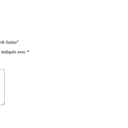
esh Junior”
t indiqués avec
*