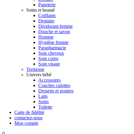
Papeterie
Soins et beauté
Coiffants
Dentaire
Déodorant-femme
Douche et savon
Homme
Hygiène femme
Parapharmacie
Soin cheveux
Soin corps
Soin visage
Termosse
Univers bébé
Accessoires
Couches culottes
Desserts et gouters
Laits
Soins
Toilette
Carte de fidélité
contactez-nous
Mon compte
0