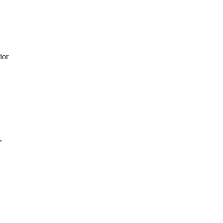
quafresh Junior
ior
r