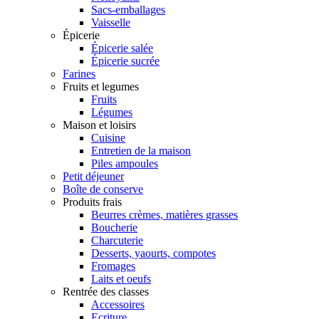
Sacs-emballages
Vaisselle
Épicerie
Épicerie salée
Épicerie sucrée
Farines
Fruits et legumes
Fruits
Légumes
Maison et loisirs
Cuisine
Entretien de la maison
Piles ampoules
Petit déjeuner
Boîte de conserve
Produits frais
Beurres crèmes, matières grasses
Boucherie
Charcuterie
Desserts, yaourts, compotes
Fromages
Laits et oeufs
Rentrée des classes
Accessoires
Ecriture