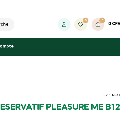
0
0
0
CFA
rche
compte
.
PREV
NEXT
ESERVATIF PLEASURE ME B12
200
CFA
4500
CFA