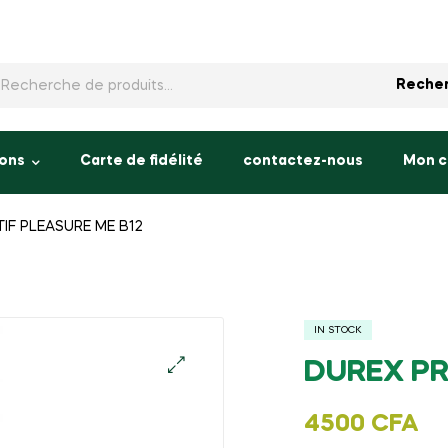
rche
Reche
ons
Carte de fidélité
contactez-nous
Mon 
IF PLEASURE ME B12
IN STOCK
DUREX PR
🔍
4500
CFA