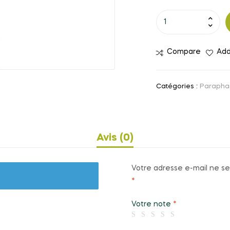
quantité
de
DUREX
Compare
Add
PRESERVATIF
PLEASURE
ME
Catégories :
Parapha
B12
Avis (0)
Votre adresse e-mail ne se
*
Votre note
*