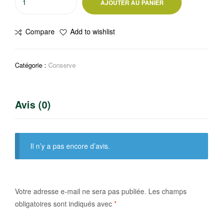
AJOUTER AU PANIER
de
Asperges
Compare
Add to wishlist
blanches
110
g
Catégorie :
Conserve
Gustadea
Avis (0)
Il n’y a pas encore d’avis.
Votre adresse e-mail ne sera pas publiée.
Les champs
obligatoires sont indiqués avec
*