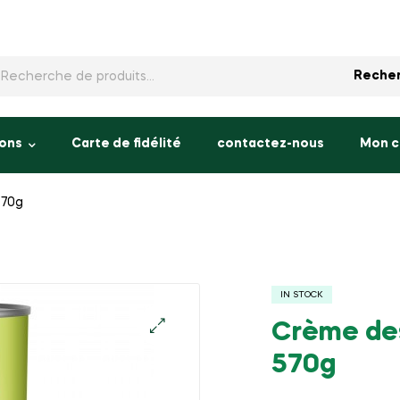
rche
Reche
ons
Carte de fidélité
contactez-nous
Mon 
570g
IN STOCK
Crème des
570g