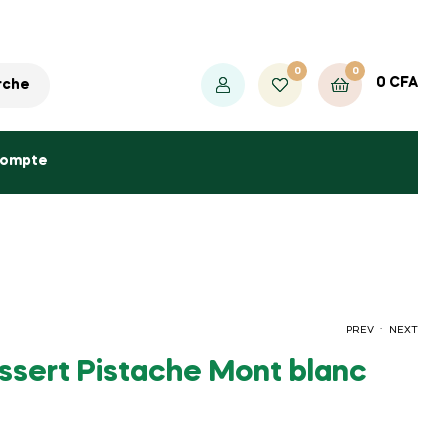
0
0
0
CFA
rche
compte
.
PREV
NEXT
sert Pistache Mont blanc
1500
2000
CFA
CFA