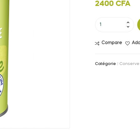
2400
CFA
quantité
de
Crème
Compare
Add
dessert
Pistache
Mont
Catégorie :
Conserve
blanc
570g