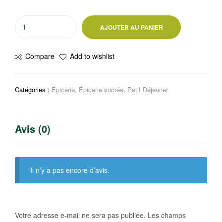
quantité
AJOUTER AU PANIER
de
BANANIA
Compare
Add to wishlist
Chocolat
en
poudre
Catégories :
Épicerie
,
Épicerie sucrée
,
Petit Déjeuner
3
céréales
1kg
Avis (0)
Il n’y a pas encore d’avis.
Votre adresse e-mail ne sera pas publiée.
Les champs