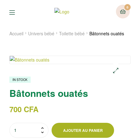
0
Menu
Accueil
Univers bébé
Toilette bébé
Bâtonnets ouatés
IN STOCK
🔍
Bâtonnets ouatés
700
CFA
quantité
AJOUTER AU PANIER
de