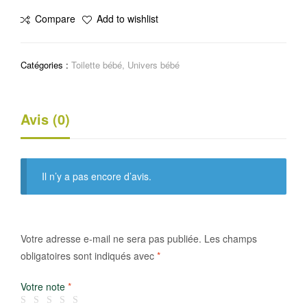
Bâtonnets
Compare
Add to wishlist
ouatés
Catégories :
Toilette bébé
,
Univers bébé
Avis (0)
Il n’y a pas encore d’avis.
Votre adresse e-mail ne sera pas publiée.
Les champs
obligatoires sont indiqués avec
*
Votre note
*