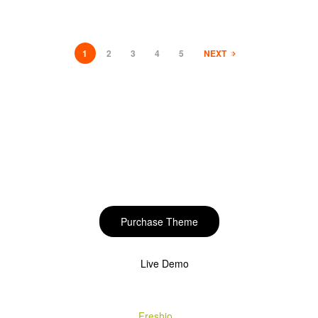
1
2
3
4
5
NEXT
Start to build your
beautiful store now!
Purchase Theme
Live Demo
Copyright © 2020
Freshio
. Designed by Opal.