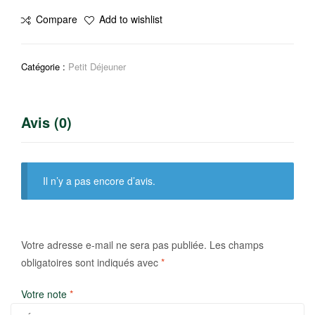
Margarine
Compare
Add to wishlist
jadida
500g
Catégorie :
Petit Déjeuner
Avis (0)
Il n’y a pas encore d’avis.
Votre adresse e-mail ne sera pas publiée.
Les champs
obligatoires sont indiqués avec
*
Votre note
*