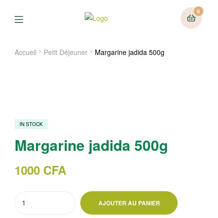
0
Menu
Accueil
Petit Déjeuner
Margarine jadida 500g
IN STOCK
Margarine jadida 500g
1000
CFA
quantité
AJOUTER AU PANIER
de