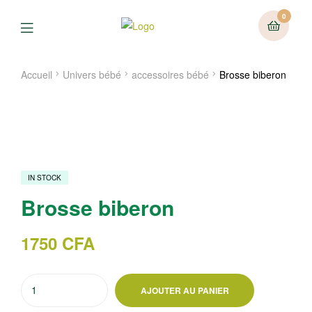
0
Menu
Accueil
Univers bébé
accessoires bébé
Brosse biberon
IN STOCK
Brosse biberon
1750
CFA
quantité
AJOUTER AU PANIER
de