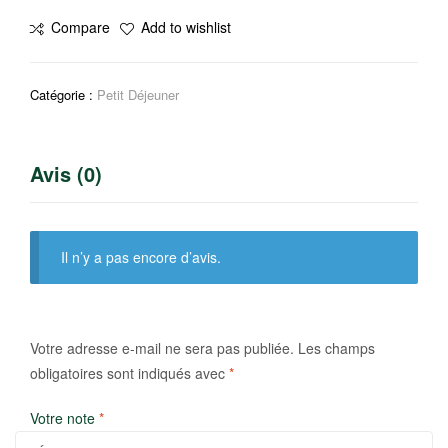
Pâte
Compare
Add to wishlist
à
tartiner
Chocolat
Catégorie :
Petit Déjeuner
Avis (0)
Il n’y a pas encore d’avis.
Votre adresse e-mail ne sera pas publiée.
Les champs
obligatoires sont indiqués avec
*
Votre note
*