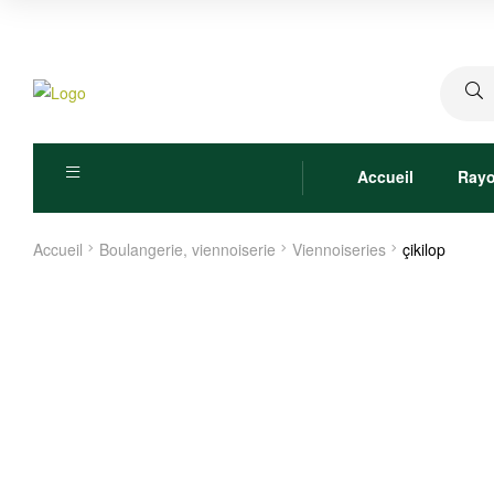
Recher
pour :
Accueil
Ray
Accueil
Boulangerie, viennoiserie
Viennoiseries
çikilop