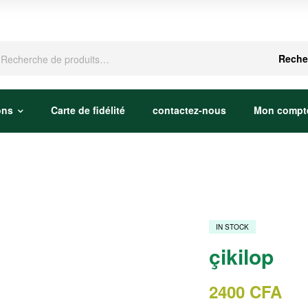
che
Reche
ons
Carte de fidélité
contactez-nous
Mon compt
IN STOCK
çikilop
2400
CFA