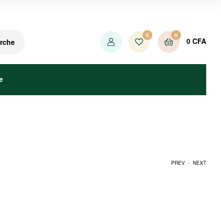
0
0
0
CFA
rche
e
.
PREV
NEXT
750
CFA
1400
CFA