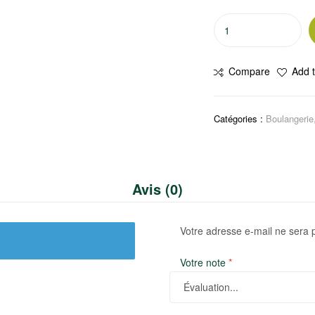
quantité
de
çikilop
Compare
Add t
Catégories :
Boulangerie,
Avis (0)
Votre adresse e-mail ne sera 
Votre note
*