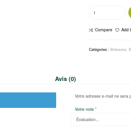
quantité
de
Coca-
Compare
Add t
cola
Catégories :
Boissons
,
S
Avis (0)
Votre adresse e-mail ne sera 
Votre note
*