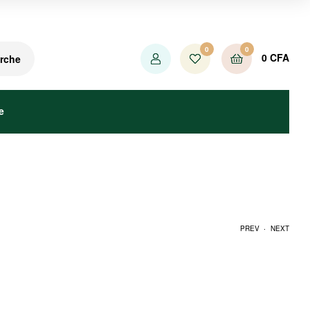
0
0
0
CFA
rche
e
.
PREV
NEXT
400
500
CFA
CFA