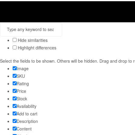
Hide similarities
Highlight differences
Select the fields to be shown. Others will be hidden. Drag and drop to 
Image
SKU
Rating
Price
Stock
Availability
Add to cart
Description
Content