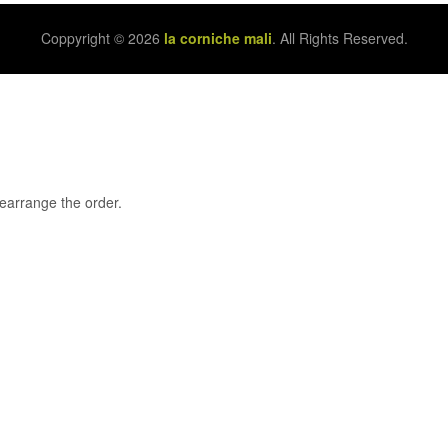
Coppyright © 2026
la corniche mali
. All Rights Reserved.
rearrange the order.