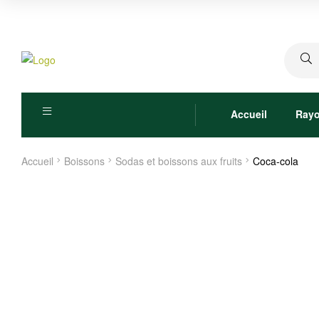
Recher
pour :
Accueil
Ray
Accueil
Boissons
Sodas et boissons aux fruits
Coca-cola