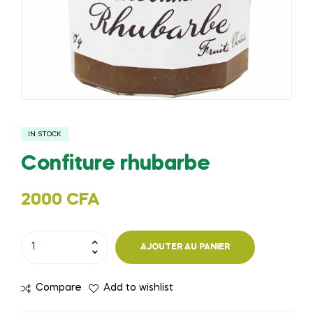
IN STOCK
Confiture rhubarbe
2000
CFA
quantité
AJOUTER AU PANIER
de
Confiture
Compare
Add to wishlist
rhubarbe