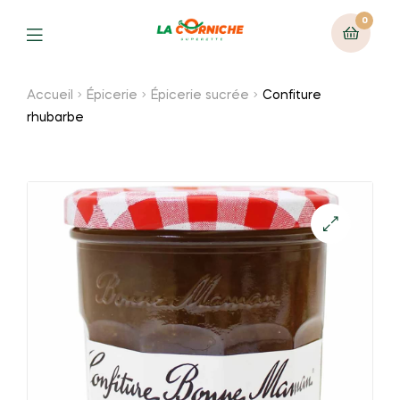
0
Menu
Accueil
Épicerie
Épicerie sucrée
Confiture
rhubarbe