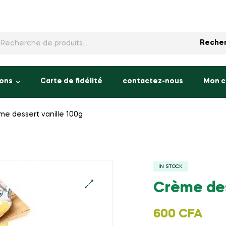
rche
Reche
ons
Carte de fidélité
contactez-nous
Mon 
me dessert vanille 100g
IN STOCK
Crème des
600
CFA