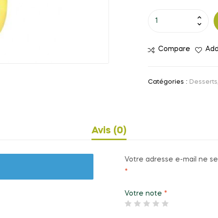
quantité
de
Crème
Compare
Add
dessert
vanille
100g
Catégories :
Desserts
Avis (0)
Votre adresse e-mail ne se
*
Votre note
*