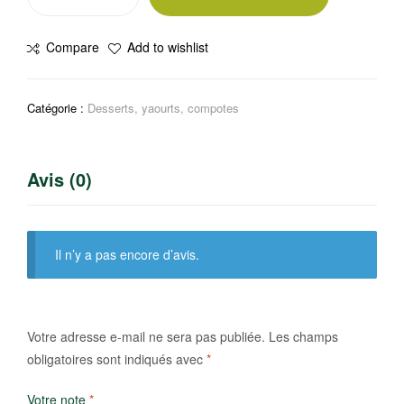
de
Yaourt
Compare
Add to wishlist
nature
sucré
Catégorie :
Desserts, yaourts, compotes
Avis (0)
Il n’y a pas encore d’avis.
Votre adresse e-mail ne sera pas publiée.
Les champs
obligatoires sont indiqués avec
*
Votre note
*