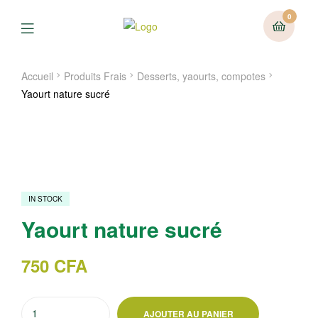
0
Menu
Accueil
Produits Frais
Desserts, yaourts, compotes
Yaourt nature sucré
IN STOCK
Yaourt nature sucré
750
CFA
quantité
AJOUTER AU PANIER