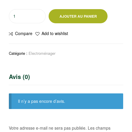
quantité
AJOUTER AU PANIER
de
Autocuiseur
Compare
Add to wishlist
électrique
numérique
Telionix
Catégorie :
Electroménager
Avis (0)
Il n’y a pas encore d’avis.
Votre adresse e-mail ne sera pas publiée.
Les champs