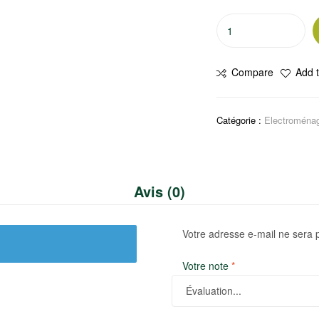
quantité
de
Machine
Compare
Add t
à
café
Catégorie :
Electroména
Avis (0)
Votre adresse e-mail ne sera 
Votre note
*