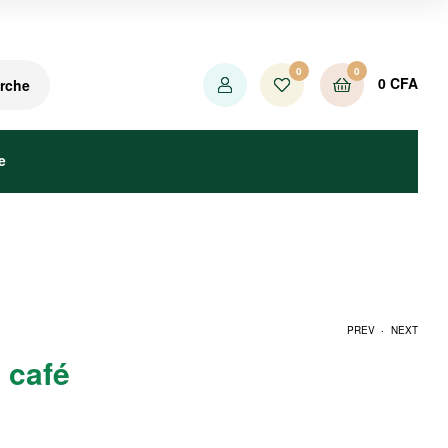
0
0
0
CFA
rche
e
.
PREV
NEXT
 café
37500
CFA
80000
CFA