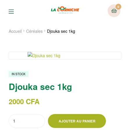
0
Menu
Accueil
Céréales
Djouka sec 1kg
IN STOCK
Djouka sec 1kg
2000
CFA
quantité
AJOUTER AU PANIER
de