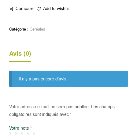
Djouka
Compare
Add to wishlist
sec
1kg
Catégorie :
Céréales
Avis (0)
Il n’y a pas encore d’avis.
Votre adresse e-mail ne sera pas publiée.
Les champs
obligatoires sont indiqués avec
*
Votre note
*