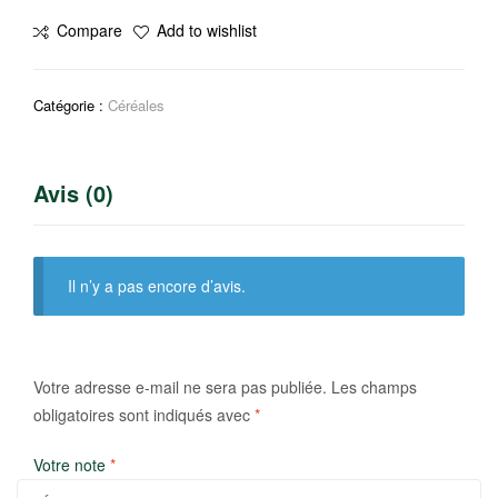
Purée
Compare
Add to wishlist
de
pommes
de
Catégorie :
Céréales
terre
Avis (0)
Il n’y a pas encore d’avis.
Votre adresse e-mail ne sera pas publiée.
Les champs
obligatoires sont indiqués avec
*
Votre note
*