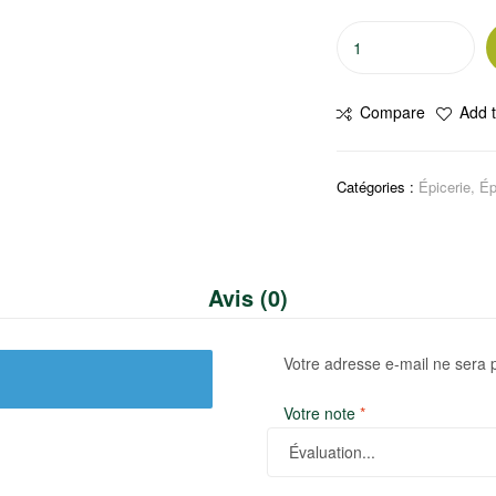
quantité
de
Épice
Compare
Add t
Gingembre
Catégories :
Épicerie
,
Ép
Avis (0)
Votre adresse e-mail ne sera 
Votre note
*