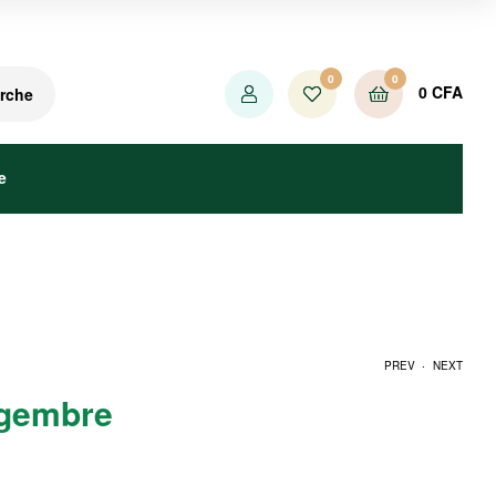
0
0
0
CFA
rche
e
.
PREV
NEXT
ngembre
1250
CFA
1250
CFA