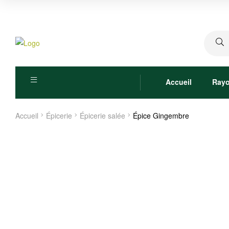
Recher
pour :
Accueil
Ray
Accueil
Épicerie
Épicerie salée
Épice Gingembre