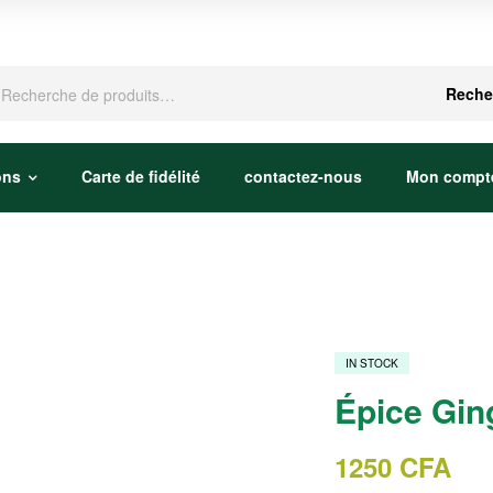
che
Reche
ons
Carte de fidélité
contactez-nous
Mon compt
IN STOCK
Épice Gi
1250
CFA