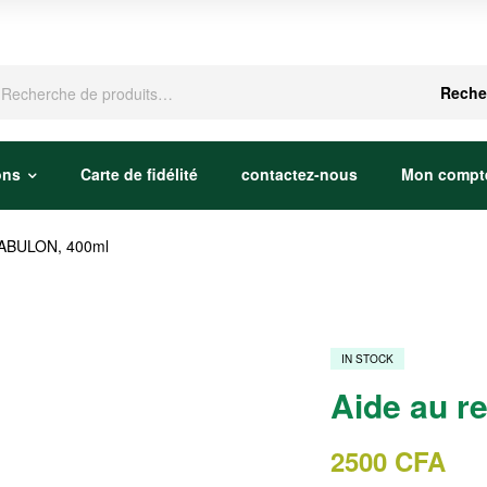
che
Reche
ons
Carte de fidélité
contactez-nous
Mon compt
FABULON, 400ml
IN STOCK
Aide au 
2500
CFA