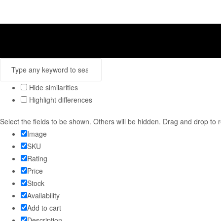
Hide similarities
Highlight differences
Select the fields to be shown. Others will be hidden. Drag and drop to 
Image
SKU
Rating
Price
Stock
Availability
Add to cart
Description