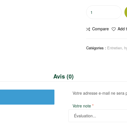
quantité
de
Aide
Compare
Add t
au
repassage
FABULON,
Catégories :
Entretien, h
400ml
Avis (0)
Votre adresse e-mail ne sera 
Votre note
*