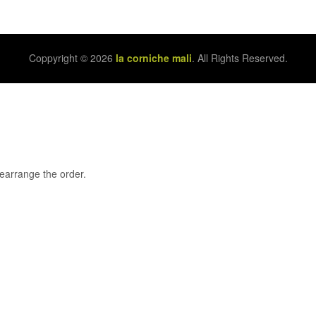
Coppyright © 2026
la corniche mali
. All Rights Reserved.
rearrange the order.