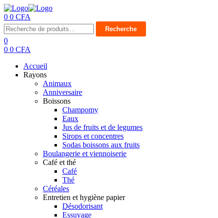
0
0
CFA
Menu
Recherche
Recherche
pour :
0
0
0
CFA
Accueil
Rayons
Animaux
Anniversaire
Boissons
Champomy
Eaux
Jus de fruits et de legumes
Sirops et concentres
Sodas boissons aux fruits
Boulangerie et viennoiserie
Café et thé
Café
Thé
Céréales
Entretien et hygiène papier
Désodorisant
Essuyage