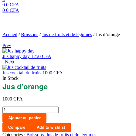
0
0
CFA
0
0
CFA
Menu
Jus d’orange
Accueil
/
Boissons
/
Jus de fruits et de légumes
/
Jus d’orange
Prev
Jus happy day
1250
CFA
.
Next
Jus cocktail de fruits
1000
CFA
In Stock
Jus d’orange
1000
CFA
quantité
de
Ajouter au panier
Jus
d’orange
Compare
Add to wishlist
Catégories :
Boissons
,
Jus de fruits et de légumes