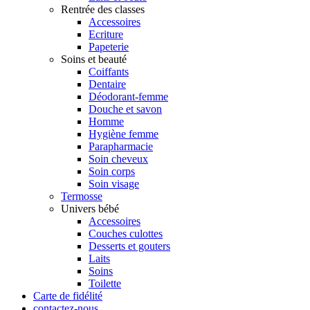
Rentrée des classes
Accessoires
Ecriture
Papeterie
Soins et beauté
Coiffants
Dentaire
Déodorant-femme
Douche et savon
Homme
Hygiène femme
Parapharmacie
Soin cheveux
Soin corps
Soin visage
Termosse
Univers bébé
Accessoires
Couches culottes
Desserts et gouters
Laits
Soins
Toilette
Carte de fidélité
contactez-nous