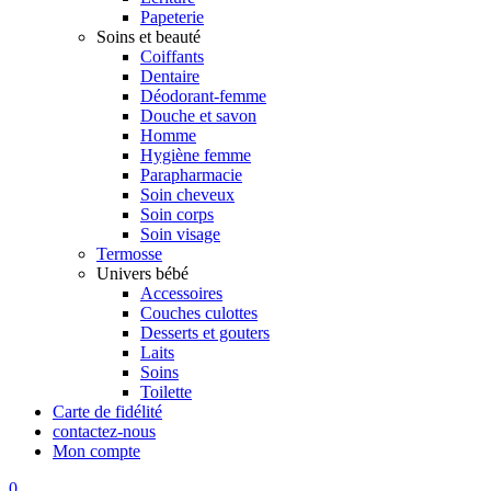
Papeterie
Soins et beauté
Coiffants
Dentaire
Déodorant-femme
Douche et savon
Homme
Hygiène femme
Parapharmacie
Soin cheveux
Soin corps
Soin visage
Termosse
Univers bébé
Accessoires
Couches culottes
Desserts et gouters
Laits
Soins
Toilette
Carte de fidélité
contactez-nous
Mon compte
0