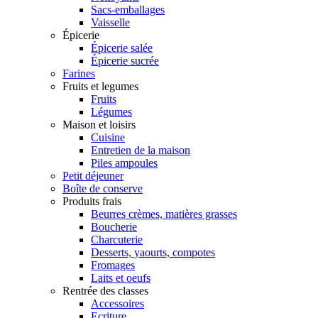
Sacs-emballages
Vaisselle
Épicerie
Épicerie salée
Épicerie sucrée
Farines
Fruits et legumes
Fruits
Légumes
Maison et loisirs
Cuisine
Entretien de la maison
Piles ampoules
Petit déjeuner
Boîte de conserve
Produits frais
Beurres crèmes, matières grasses
Boucherie
Charcuterie
Desserts, yaourts, compotes
Fromages
Laits et oeufs
Rentrée des classes
Accessoires
Ecriture