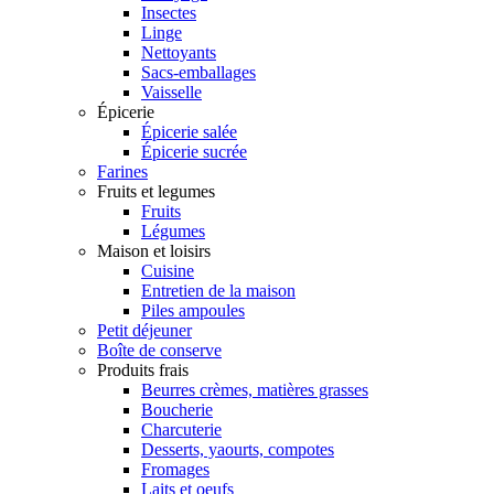
Insectes
Linge
Nettoyants
Sacs-emballages
Vaisselle
Épicerie
Épicerie salée
Épicerie sucrée
Farines
Fruits et legumes
Fruits
Légumes
Maison et loisirs
Cuisine
Entretien de la maison
Piles ampoules
Petit déjeuner
Boîte de conserve
Produits frais
Beurres crèmes, matières grasses
Boucherie
Charcuterie
Desserts, yaourts, compotes
Fromages
Laits et oeufs