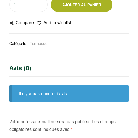
quantité
AJOUTER AU PANIER
de
Cosmoplast
Compare
Add to wishlist
Keep
Cold
Refroidisseur
Catégorie :
Termosse
d'eau
isotherme
en
Avis (0)
plastique
2
gallons
9
Il n’y a pas encore d’avis.
litres
Votre adresse e-mail ne sera pas publiée.
Les champs
obligatoires sont indiqués avec
*