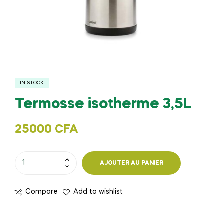
IN STOCK
Termosse isotherme 3,5L
25000
CFA
quantité
AJOUTER AU PANIER
de
Termosse
Compare
Add to wishlist
isotherme
3,5L