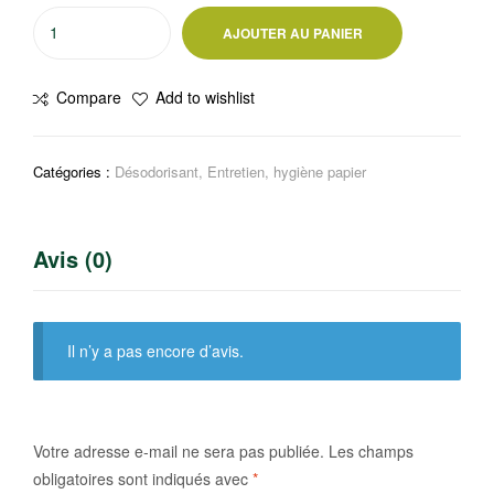
quantité
AJOUTER AU PANIER
de
Désodorisant
Compare
Add to wishlist
Lilas
Kolorado
150g
Catégories :
Désodorisant
,
Entretien, hygiène papier
Avis (0)
Il n’y a pas encore d’avis.
Votre adresse e-mail ne sera pas publiée.
Les champs
obligatoires sont indiqués avec
*