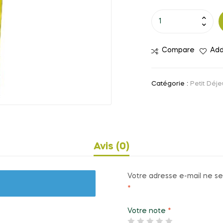
quantité
de
Lait
Compare
Add
Loya
5kg
Catégorie :
Petit Déj
Avis (0)
Votre adresse e-mail ne se
*
Votre note
*