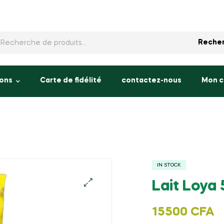
rche
Reche
ons
Carte de fidélité
contactez-nous
Mon 
IN STOCK
Lait Loya 
15500
CFA