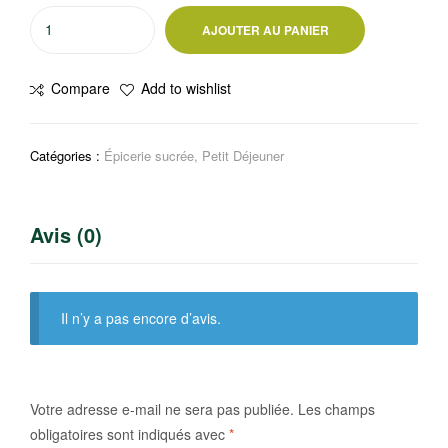
quantité
AJOUTER AU PANIER
de
Céréales
Compare
Add to wishlist
Pétales
de
maïs
Catégories :
Épicerie sucrée
,
Petit Déjeuner
375g
Avis (0)
Il n’y a pas encore d’avis.
Votre adresse e-mail ne sera pas publiée.
Les champs
obligatoires sont indiqués avec
*