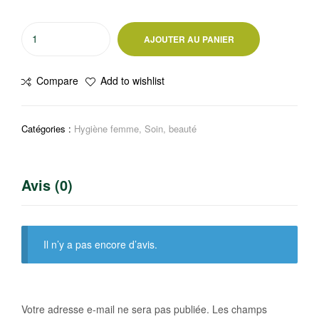
quantité
AJOUTER AU PANIER
de
Crème
Compare
Add to wishlist
dépilatoire
au
concombre
Catégories :
Hygiène femme
,
Soin, beauté
Magic
clean
Avis (0)
Il n’y a pas encore d’avis.
Votre adresse e-mail ne sera pas publiée.
Les champs