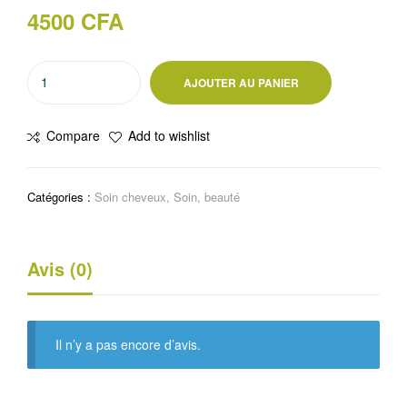
4500
CFA
quantité
AJOUTER AU PANIER
de
Masque
Compare
Add to wishlist
lissant
pour
cheveux
Catégories :
Soin cheveux
,
Soin, beauté
au
macadamia
Garnier
Avis (0)
Fructis
Il n’y a pas encore d’avis.