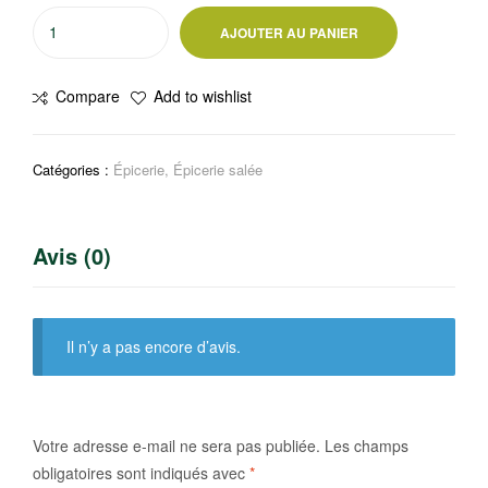
quantité
AJOUTER AU PANIER
de
Moutarde
Compare
Add to wishlist
à
l'ancienne
350g
Catégories :
Épicerie
,
Épicerie salée
Avis (0)
Il n’y a pas encore d’avis.
Votre adresse e-mail ne sera pas publiée.
Les champs
obligatoires sont indiqués avec
*