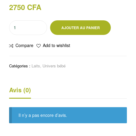
2750
CFA
quantité
AJOUTER AU PANIER
de
Lait
Compare
Add to wishlist
de
croissance
6
Catégories :
Laits
,
Univers bébé
à
12
mois
Avis (0)
400g
-
Nursie
Confort
Il n’y a pas encore d’avis.