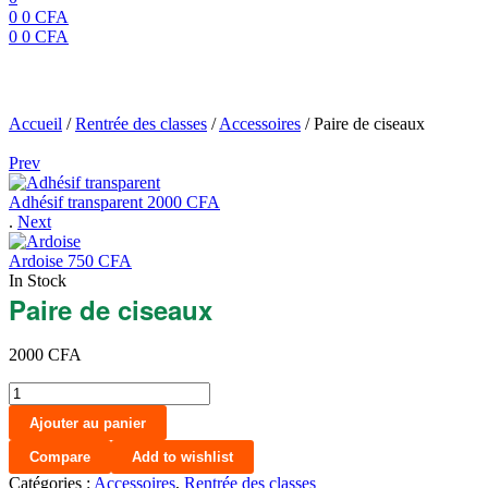
0
0
CFA
0
0
CFA
Menu
Paire de ciseaux
Accueil
/
Rentrée des classes
/
Accessoires
/
Paire de ciseaux
Prev
Adhésif transparent
2000
CFA
.
Next
Ardoise
750
CFA
In Stock
Paire de ciseaux
2000
CFA
quantité
de
Ajouter au panier
Paire
de
Compare
Add to wishlist
ciseaux
Catégories :
Accessoires
,
Rentrée des classes