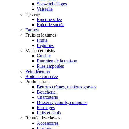
Sacs-emballages
Vaisselle
Épicerie
Épicerie salée
Épicerie sucrée
Farines
Fruits et legumes
Fruits
Légumes
Maison et loisirs
Cuisine
Entretien de la maison
Piles ampoules
Petit déjeuner
Boîte de conserve
Produits frais
Beurres crèmes, matières grasses
Boucherie
Charcuterie
Desserts, yaourts, compotes
Fromages
Laits et oeufs
Rentrée des classes
Accessoires
Ecriture