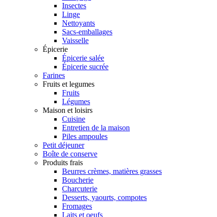
Insectes
Linge
Nettoyants
Sacs-emballages
Vaisselle
Épicerie
Épicerie salée
Épicerie sucrée
Farines
Fruits et legumes
Fruits
Légumes
Maison et loisirs
Cuisine
Entretien de la maison
Piles ampoules
Petit déjeuner
Boîte de conserve
Produits frais
Beurres crèmes, matières grasses
Boucherie
Charcuterie
Desserts, yaourts, compotes
Fromages
Laits et oeufs