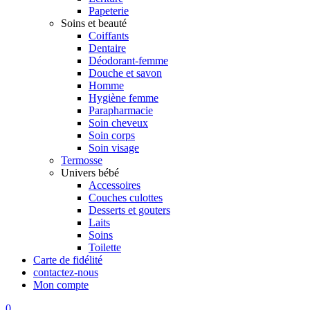
Papeterie
Soins et beauté
Coiffants
Dentaire
Déodorant-femme
Douche et savon
Homme
Hygiène femme
Parapharmacie
Soin cheveux
Soin corps
Soin visage
Termosse
Univers bébé
Accessoires
Couches culottes
Desserts et gouters
Laits
Soins
Toilette
Carte de fidélité
contactez-nous
Mon compte
0