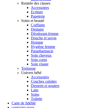
Rentrée des classes
Accessoires
Ecriture
Papeterie
Soins et beauté
Coiffants
Dentaire
Déodorant-femme
Douche et savon
Homme
Hygiène femme
Parapharmacie
Soin cheveux
Soin corps
Soin visage
Termosse
Univers bébé
Accessoires
Couches culottes
Desserts et gouters
Laits
Soins
Toilette
Carte de fidélité
contactez-nous