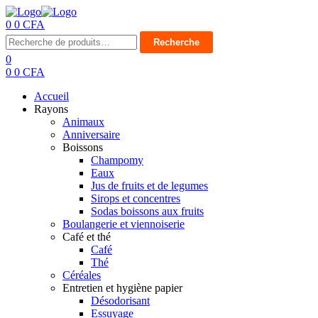
0
0
CFA
Menu
Recherche
Recherche
pour :
0
0
0
CFA
Accueil
Rayons
Animaux
Anniversaire
Boissons
Champomy
Eaux
Jus de fruits et de legumes
Sirops et concentres
Sodas boissons aux fruits
Boulangerie et viennoiserie
Café et thé
Café
Thé
Céréales
Entretien et hygiène papier
Désodorisant
Essuyage