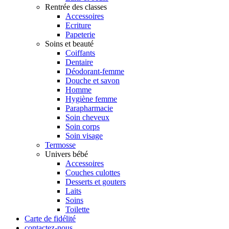
Rentrée des classes
Accessoires
Ecriture
Papeterie
Soins et beauté
Coiffants
Dentaire
Déodorant-femme
Douche et savon
Homme
Hygiène femme
Parapharmacie
Soin cheveux
Soin corps
Soin visage
Termosse
Univers bébé
Accessoires
Couches culottes
Desserts et gouters
Laits
Soins
Toilette
Carte de fidélité
contactez-nous