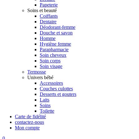
Papeterie
Soins et beauté
Coiffants
Dentaire
Déodorant-femme
Douche et savon
Homme
Hygiène femme
Parapharmacie
Soin cheveux
Soin corps
Soin visage
Termosse
Univers bébé
Accessoires
Couches culottes
Desserts et gouters
Laits
Soins
Toilette
Carte de fidélité
contactez-nous
Mon compte
0