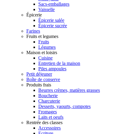
Sacs-emballages
Vaisselle
Épicerie
Épicerie salée
Épicerie sucrée
Farines
Fruits et legumes
Fruits
Légumes
Maison et loisirs
Cuisine
Entretien de la maison
Piles ampoules
Petit déjeuner
Boîte de conserve
Produits frais
Beurres crèmes, matières grasses
Boucherie
Charcuterie
Desserts, yaourts, compotes
Fromages
Laits et oeufs
Rentrée des classes
Accessoires
Ecriture