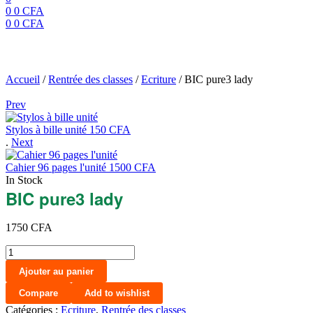
0
0
CFA
0
0
CFA
Menu
BIC pure3 lady
Accueil
/
Rentrée des classes
/
Ecriture
/
BIC pure3 lady
Prev
Stylos à bille unité
150
CFA
.
Next
Cahier 96 pages l'unité
1500
CFA
In Stock
BIC pure3 lady
1750
CFA
quantité
de
Ajouter au panier
BIC
pure3
Compare
Add to wishlist
lady
Catégories :
Ecriture
,
Rentrée des classes