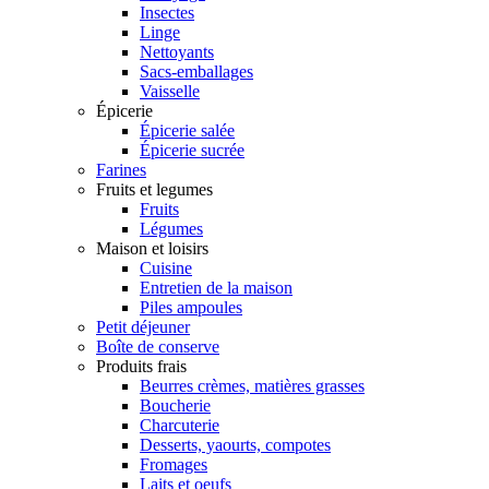
Insectes
Linge
Nettoyants
Sacs-emballages
Vaisselle
Épicerie
Épicerie salée
Épicerie sucrée
Farines
Fruits et legumes
Fruits
Légumes
Maison et loisirs
Cuisine
Entretien de la maison
Piles ampoules
Petit déjeuner
Boîte de conserve
Produits frais
Beurres crèmes, matières grasses
Boucherie
Charcuterie
Desserts, yaourts, compotes
Fromages
Laits et oeufs