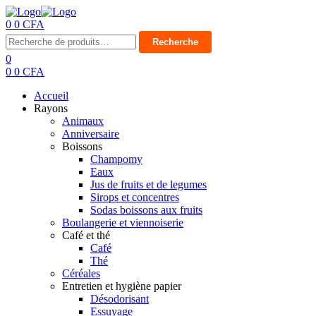
0
0
CFA
Menu
Recherche
Recherche
pour :
0
0
0
CFA
Accueil
Rayons
Animaux
Anniversaire
Boissons
Champomy
Eaux
Jus de fruits et de legumes
Sirops et concentres
Sodas boissons aux fruits
Boulangerie et viennoiserie
Café et thé
Café
Thé
Céréales
Entretien et hygiène papier
Désodorisant
Essuyage