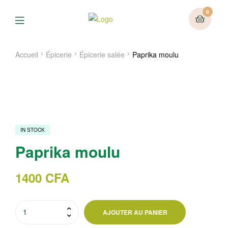
0
Menu
Accueil
Épicerie
Épicerie salée
Paprika moulu
IN STOCK
Paprika moulu
1400
CFA
quantité
AJOUTER AU PANIER
de