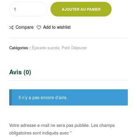
quantité
AJOUTER AU PANIER
de
Céréales
Compare
Add to wishlist
Boules
de
maïs
Catégories :
Épicerie sucrée
,
Petit Déjeuner
Miel
375
g
Avis (0)
Il n’y a pas encore d’avis.
Votre adresse e-mail ne sera pas publiée.
Les champs
obligatoires sont indiqués avec
*