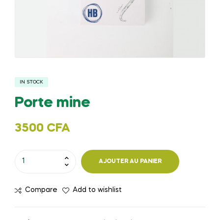
IN STOCK
Porte mine
3500
CFA
quantité
AJOUTER AU PANIER
de
Porte
Compare
Add to wishlist
mine