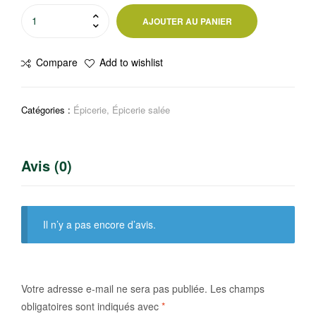
quantité
AJOUTER AU PANIER
de
Sauce
Compare
Add to wishlist
soja
au
champignon
Catégories :
Épicerie
,
Épicerie salée
Resto
Avis (0)
Il n’y a pas encore d’avis.
Votre adresse e-mail ne sera pas publiée.
Les champs
obligatoires sont indiqués avec
*