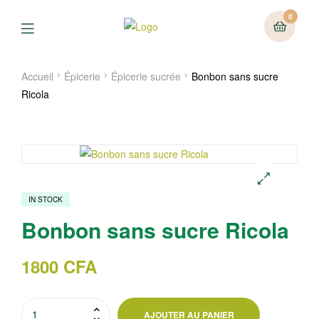
0
Menu
Accueil
Épicerie
Épicerie sucrée
Bonbon sans sucre
Ricola
IN STOCK
🔍
Bonbon sans sucre Ricola
1800
CFA
quantité
AJOUTER AU PANIER