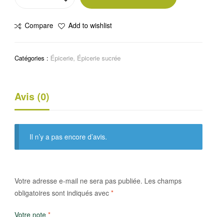
de
Bonbon
Compare
Add to wishlist
sans
sucre
Ricola
Catégories :
Épicerie
,
Épicerie sucrée
Avis (0)
Il n’y a pas encore d’avis.
Votre adresse e-mail ne sera pas publiée.
Les champs
obligatoires sont indiqués avec
*
Votre note
*