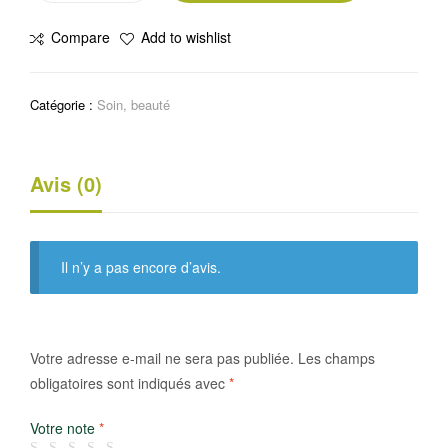
Professional
Compare
Add to wishlist
Touch
Salon
Mousse
Catégorie :
Soin, beauté
coiffante
-
Volume
Avis (0)
extra
tenue
225
ml
Il n’y a pas encore d’avis.
Votre adresse e-mail ne sera pas publiée.
Les champs
obligatoires sont indiqués avec
*
Votre note
*