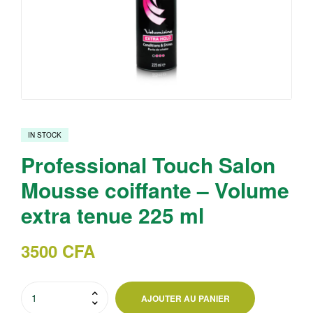
IN STOCK
Professional Touch Salon
Mousse coiffante – Volume
extra tenue 225 ml
3500
CFA
quantité
AJOUTER AU PANIER
de