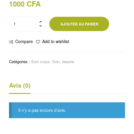
1000
CFA
quantité
AJOUTER AU PANIER
de
Gel
Compare
Add to wishlist
douche
à
l’huile
Catégories :
Soin corps
,
Soin, beauté
de
monoï
de
Avis (0)
Tahiti
Sooa
Il n’y a pas encore d’avis.