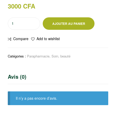
3000
CFA
quantité
AJOUTER AU PANIER
de
Médicament
Compare
Add to wishlist
100%
naturel
et
Catégories :
Parapharmacie
,
Soin, beauté
aphrodisiaque
à
base
Avis (0)
de
plantes
Super
Attote
Il n’y a pas encore d’avis.