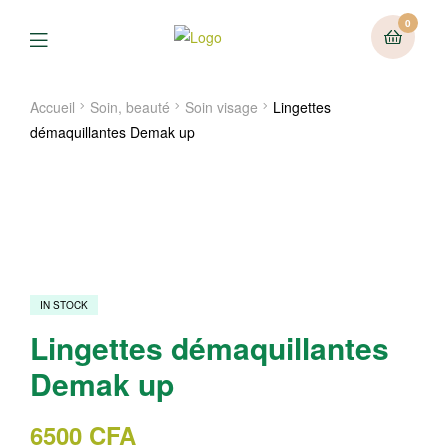
0
Menu
Accueil
Soin, beauté
Soin visage
Lingettes
démaquillantes Demak up
IN STOCK
Lingettes démaquillantes
Demak up
6500
CFA