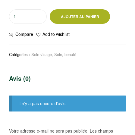
quantité
AJOUTER AU PANIER
de
Lingettes
Compare
Add to wishlist
démaquillantes
Demak
up
Catégories :
Soin visage
,
Soin, beauté
Avis (0)
Il n’y a pas encore d’avis.
Votre adresse e-mail ne sera pas publiée.
Les champs