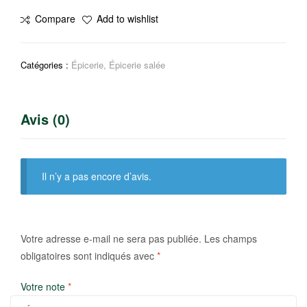
Vinaigre
Compare
Add to wishlist
la
jardinière
Catégories :
Épicerie
,
Épicerie salée
Avis (0)
Il n’y a pas encore d’avis.
Votre adresse e-mail ne sera pas publiée.
Les champs
obligatoires sont indiqués avec
*
Votre note
*