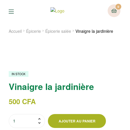
0
Menu
Accueil
Épicerie
Épicerie salée
Vinaigre la jardinière
IN STOCK
Vinaigre la jardinière
500
CFA
quantité
AJOUTER AU PANIER
de