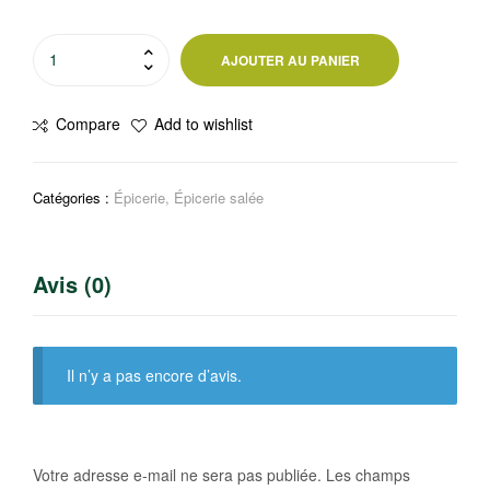
quantité
AJOUTER AU PANIER
de
Sauce
Compare
Add to wishlist
vinaigrette
à
la
Catégories :
Épicerie
,
Épicerie salée
Moutarde
Bouton
D’or
Avis (0)
Il n’y a pas encore d’avis.
Votre adresse e-mail ne sera pas publiée.
Les champs